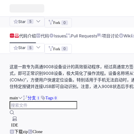
Star
5
0
Fork
代码
介绍
代码
Issues
Pull Requests
项目讨论
Wiki
Star
5
0
Fork
这是一款专为高通9008设备设计的高效驱动程序，经过高通官方签
式，即可正常识别9008设备，极大简化了操作流程。设备名称将从“QHSUSB_
(COMx)”，方便用户快速定位设备。特别适用于手机无法启动时，通
住特定按键并连接USB即可自动识别。注意，进入9008状态后手
main
分支
Tags
1
0
IDE
下载zip
Clone