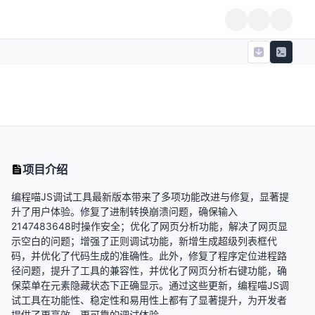
项目介绍
编程喵JS调试工具最新版本带来了多项功能改进与修复，显著提
升了用户体验。修复了进制转换崩溃问题，确保输入
2147483648时操作安全；优化了网页分析功能，解决了网页显
示空白的问题；增强了正则调试功能，新增生成超级列表框代
码，并优化了代码生成的准确性。此外，修复了程序定位进程路
径问题，提升了工具的兼容性，并优化了网页分析右键功能，确
保菜单在元素隐藏状态下正确显示。通过这些更新，编程喵JS调
试工具在功能性、稳定性和易用性上都有了显著提升，为开发者
提供了更高效、更可靠的调试体验。