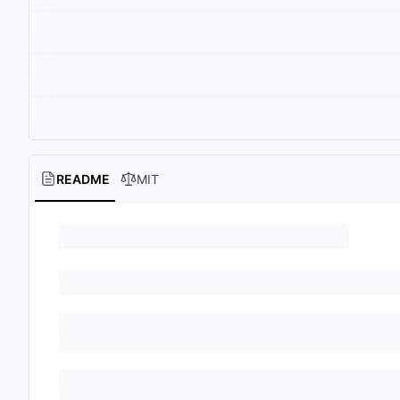
README
MIT