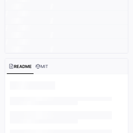
README
MIT