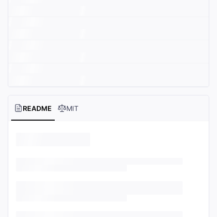
README
MIT