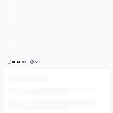
README
MIT