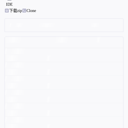
IDE
下载zip
Clone