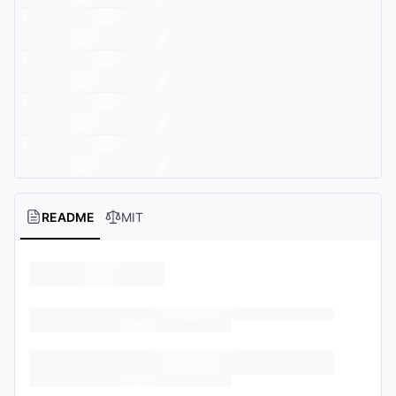
README
MIT