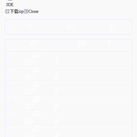
IDE
下载zip
Clone