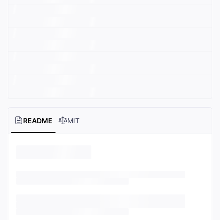
README
MIT