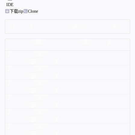
IDE
下载zip
Clone