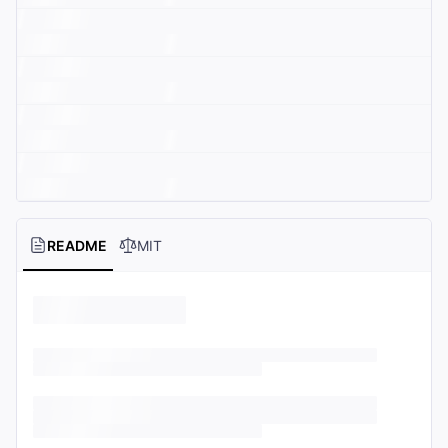
README
MIT