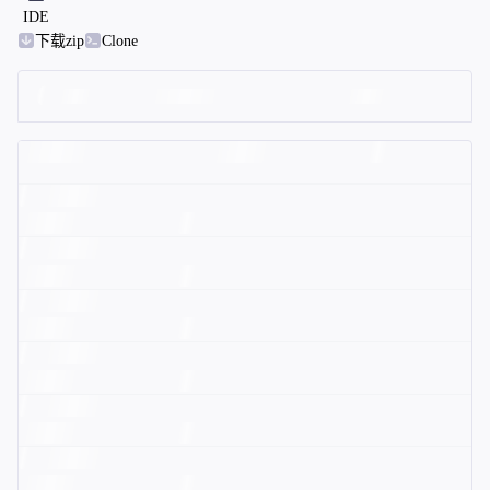
IDE
下载zip
Clone