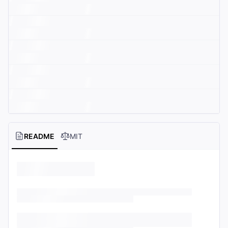
README
MIT