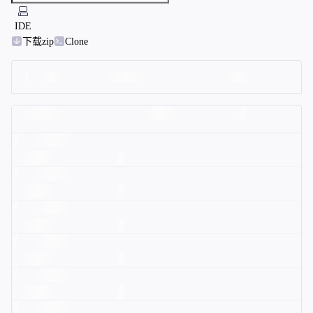
IDE
下载zip
Clone