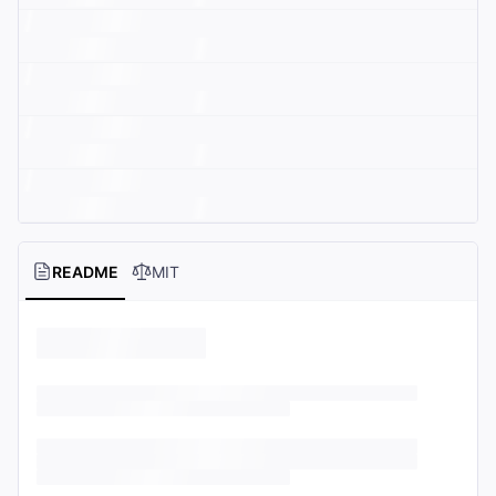
README
MIT