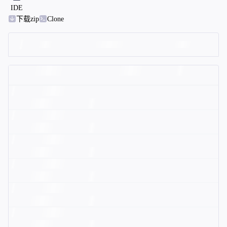
IDE
下载zip
Clone