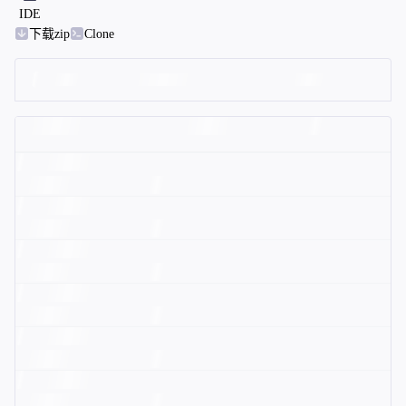
IDE
下载zip
Clone