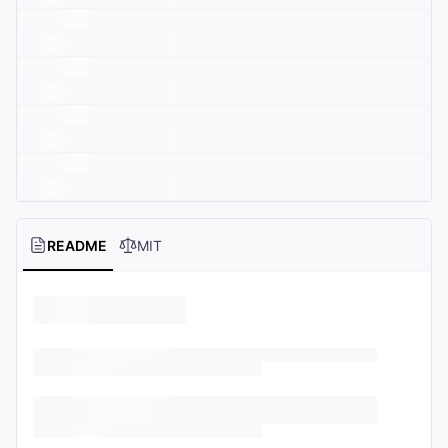
README
MIT