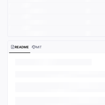
README
MIT