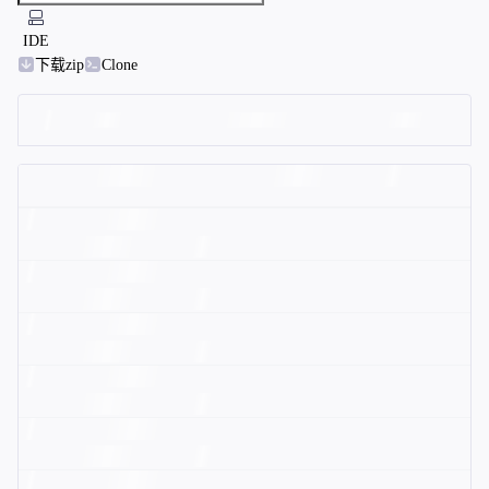
IDE
下载zip
Clone