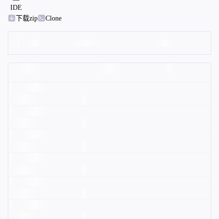
IDE
下载zip
Clone