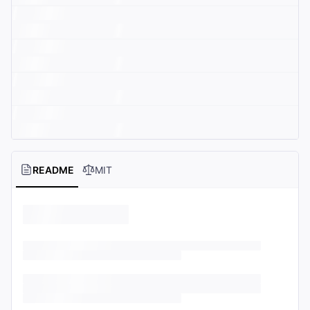
README
MIT