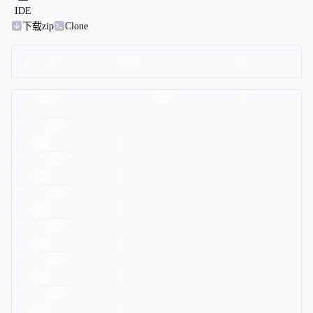
IDE
下载zip
Clone