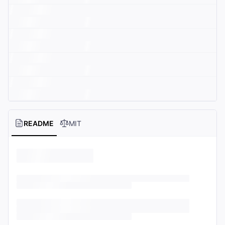
README
MIT