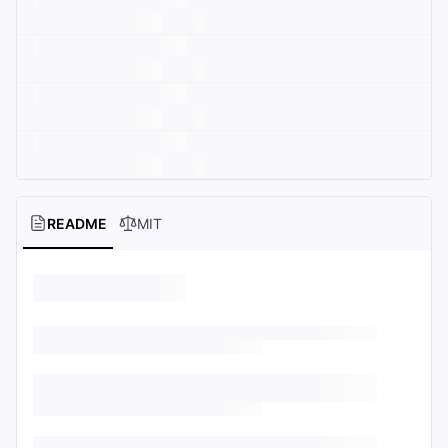
README
MIT