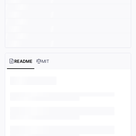
README
MIT