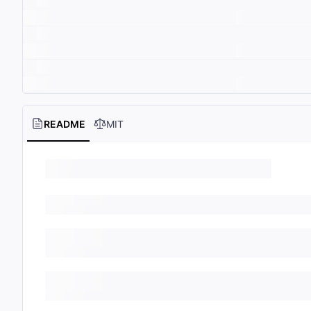
README
MIT