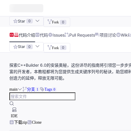
Star
0
0
Fork
代码
介绍
代码
Issues
Pull Requests
项目讨论
Wiki
Star
0
0
Fork
探索C++Builder 6.0的安装奥秘，这份详尽的指南将引领您
富的开发者，本教程都将为您提供生成关键序列号的秘诀，助您顺利激活这
创造力的延伸，释放无限可能。
main
分支
Tags
1
0
IDE
下载zip
Clone