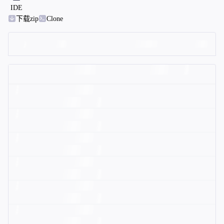
IDE
下载zip
Clone