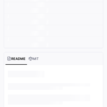
README
MIT