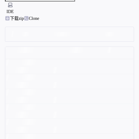
IDE
下载zip
Clone