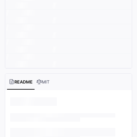
README
MIT