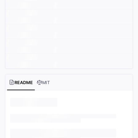
README
MIT