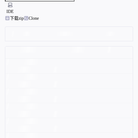
IDE
下载zip
Clone