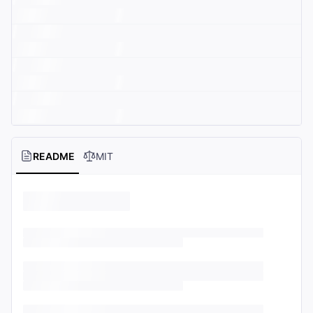
README
MIT