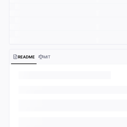
README
MIT