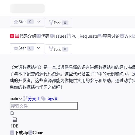
Star
0
0
Fork
代码
介绍
代码
Issues
Pull Requests
项目讨论
Wiki
Star
0
0
Fork
《大话数据结构》是一本以通俗易懂的语言讲解数据结构的经典书
了与本书配套的源代码资源。这些代码涵盖了书中的示例和练习，
础的开发者，这些资源都能为你提供实用的参考和帮助。通过动手
启你的数据结构学习之旅吧！
main
分支
Tags
1
0
IDE
下载zip
Clone