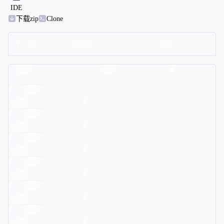
IDE
下载zip
Clone