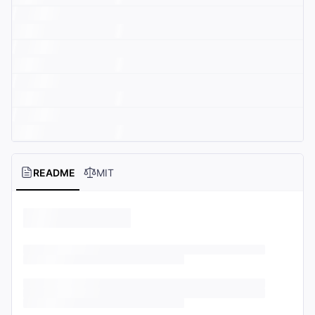
README
MIT