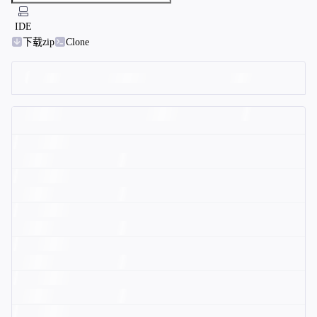
IDE
下载zip
Clone