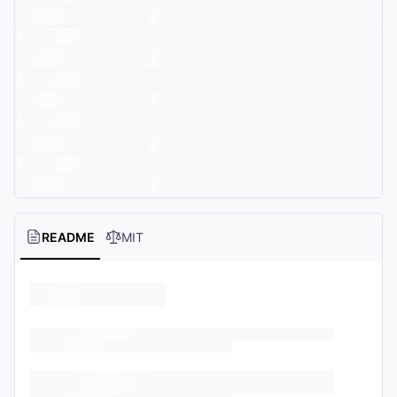
README
MIT