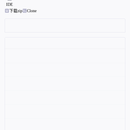
IDE
下载zip
Clone