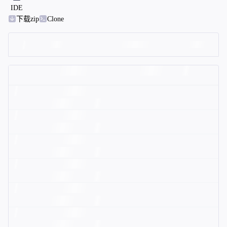
IDE
下载zip
Clone