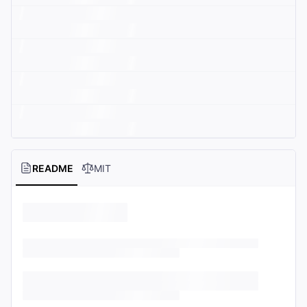
README
MIT