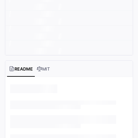
README
MIT