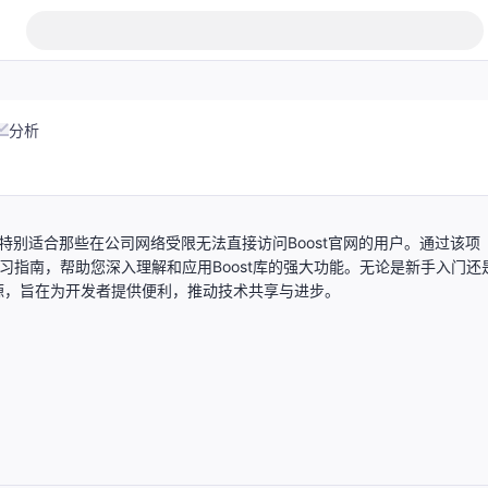
分析
，特别适合那些在公司网络受限无法直接访问Boost官网的用户。通过该项
学习指南，帮助您深入理解和应用Boost库的强大功能。无论是新手入门还
源，旨在为开发者提供便利，推动技术共享与进步。