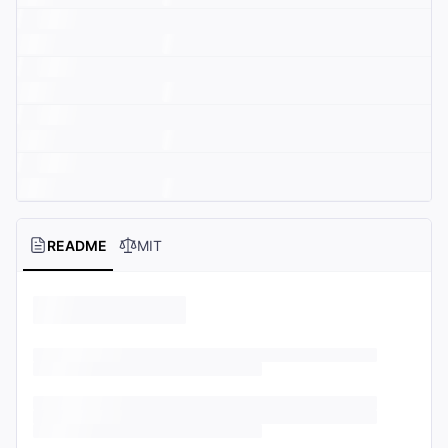
README
MIT