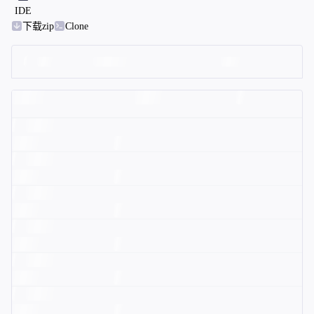
IDE
下载zip
Clone