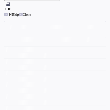
IDE
下载zip
Clone