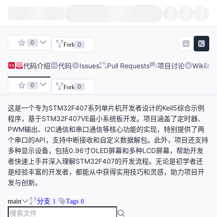
0
0
Fork
代码
介绍
代码
Issues
Pull Requests
项目讨论
Wiki
0
0
Fork
这是一个专为STM32F407系列单片机开发者设计的Keil5综合示例
程序，基于STM32F407VE最小系统板开发。项目涵盖了定时器、
PWM输出、I2C通信和串口通信等核心功能的实现，特别提供了两
个串口的API，支持中断接收和自定义数据解包。此外，项目还支持
多种显示设备，包括0.96寸OLED屏幕和多种LCD屏幕，帮助开发
者快速上手并深入理解STM32F407的开发流程。无论是初学者还
是经验丰富的开发者，都能从中获得实用技巧和灵感，助力项目开
发与创新。
main
分支
Tags
1
0