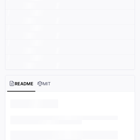
README
MIT