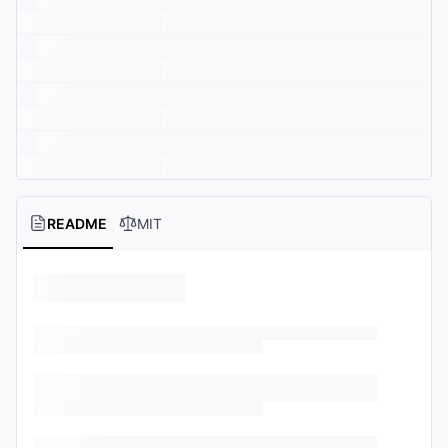
README
MIT