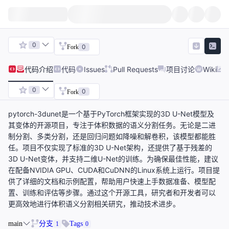
0
0
Fork
代码
介绍
代码
Issues
Pull Requests
项目讨论
Wiki
0
0
Fork
pytorch-3dunet是一个基于PyTorch框架实现的3D U-Net模型及
其变体的开源项目，专注于体积数据的语义分割任务。无论是二进
制分割、多类分割，还是回归问题如降噪和解卷积，该模型都能胜
任。项目不仅实现了标准的3D U-Net架构，还提供了基于残差的
3D U-Net变体，并支持二维U-Net的训练。为确保最佳性能，建议
在配备NVIDIA GPU、CUDA和CuDNN的Linux系统上运行。项目提
供了详细的文档和示例配置，帮助用户快速上手数据准备、模型配
置、训练和评估等步骤。通过这个开源工具，研究者和开发者可以
更高效地进行体积语义分割相关研究，推动技术进步。
main
分支
Tags
1
0