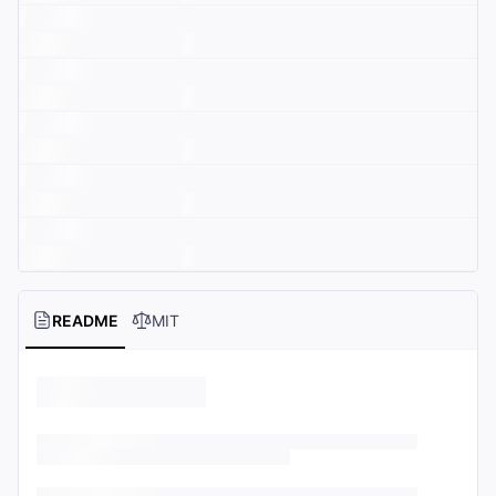
README
MIT