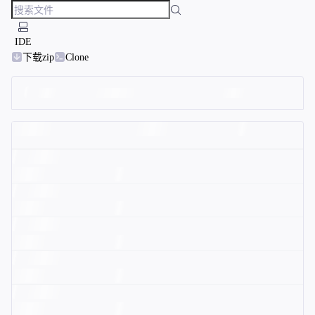
IDE
下载zip
Clone