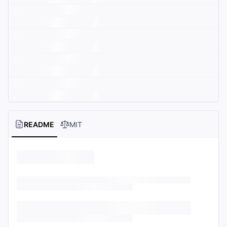
README
MIT