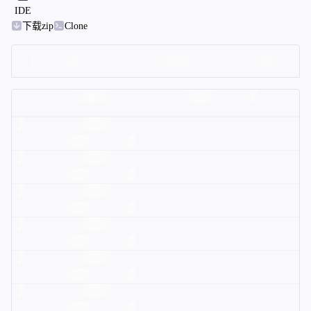
IDE
下载zip
Clone