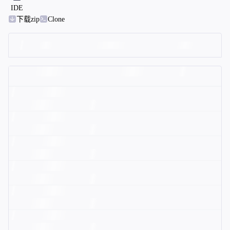
IDE
下载zip
Clone