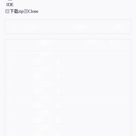
IDE
下载zip
Clone