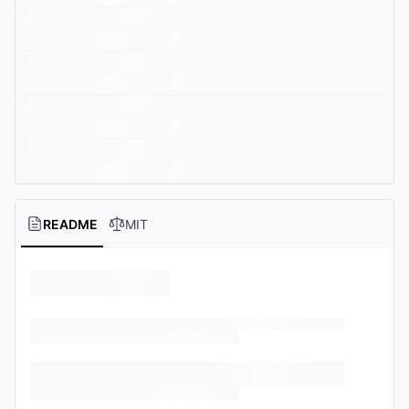
README
MIT