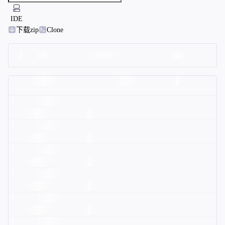
IDE
下载zip
Clone