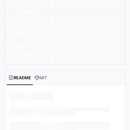
README
MIT