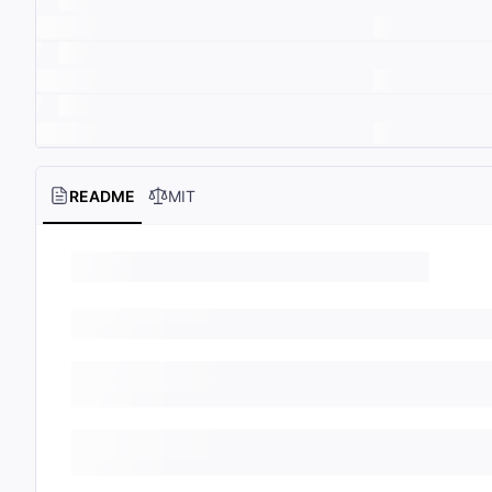
README
MIT