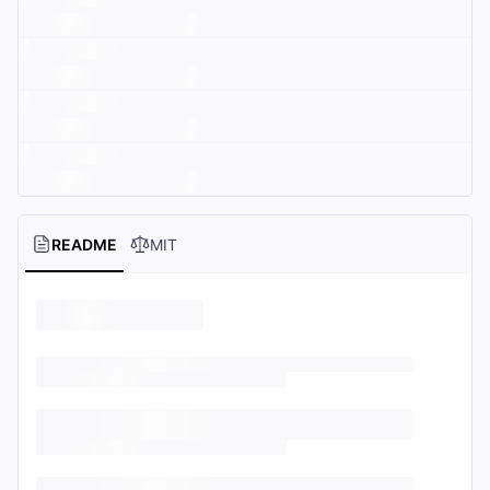
README
MIT