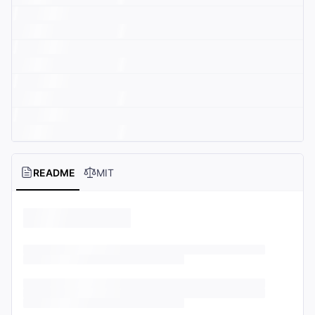
README
MIT