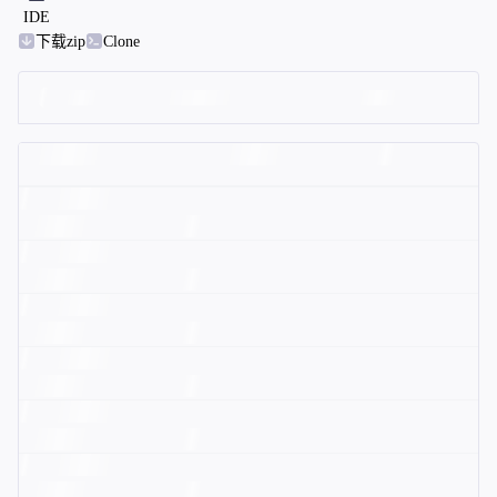
IDE
下载zip
Clone