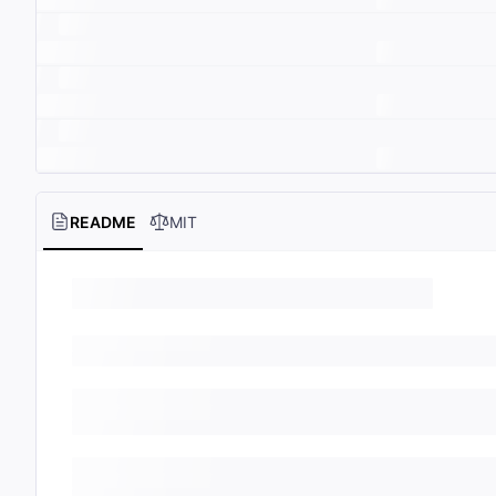
README
MIT