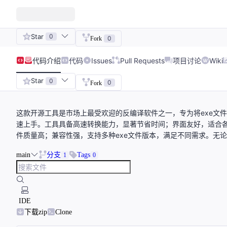
Star
0
0
Fork
代码
介绍
代码
Issues
Pull Requests
项目讨论
Wiki
Star
0
0
Fork
这款开源工具是市场上最受欢迎的反编译软件之一，专为将exe文
速上手。工具具备高速转换能力，显著节省时间；界面友好，适合
件质量高；兼容性强，支持多种exe文件版本，满足不同需求。无
main
分支
Tags
1
0
IDE
下载zip
Clone