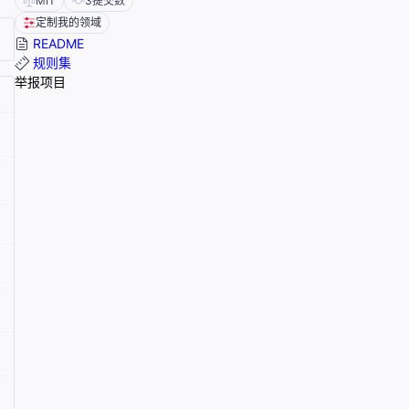
MIT
3
提交数
定制我的领域
README
规则集
举报项目