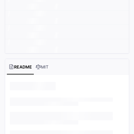
README
MIT