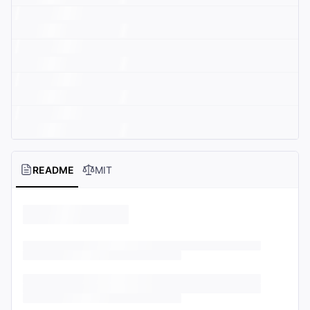
README
MIT