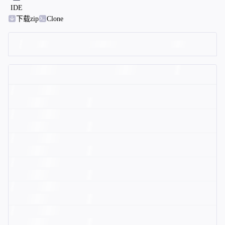
IDE
下载zip
Clone