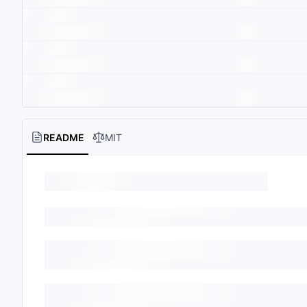
README
MIT