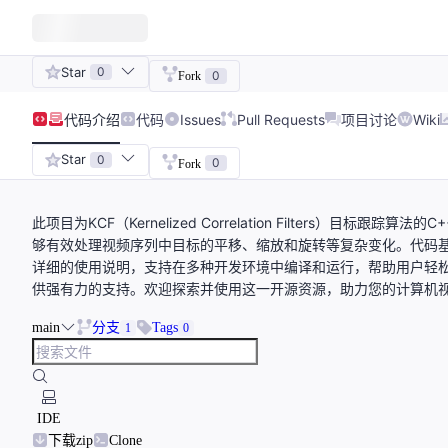
Star
0
0
Fork
代码
介绍
代码
Issues
Pull Requests
项目讨论
Wiki
Star
0
0
Fork
此项目为KCF（Kernelized Correlation Filters）
够有效处理视频序列中目标的平移、缩放和旋转等复杂变化。代码
详细的使用说明，支持在多种开发环境中编译和运行，帮助用户轻
供强有力的支持。欢迎探索并使用这一开源资源，助力您的计算机
main
分支
Tags
1
0
IDE
下载zip
Clone