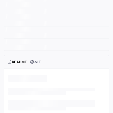
README
MIT