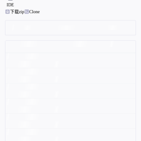
IDE
下载zip
Clone