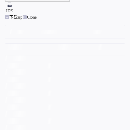
IDE
下载zip
Clone