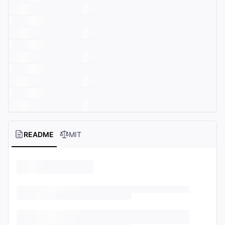
README
MIT