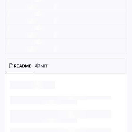
README
MIT