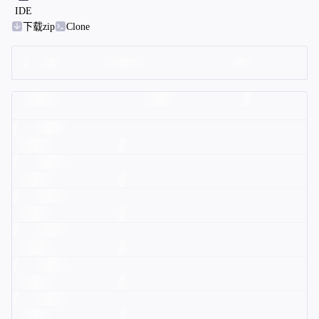
IDE
下载zip
Clone