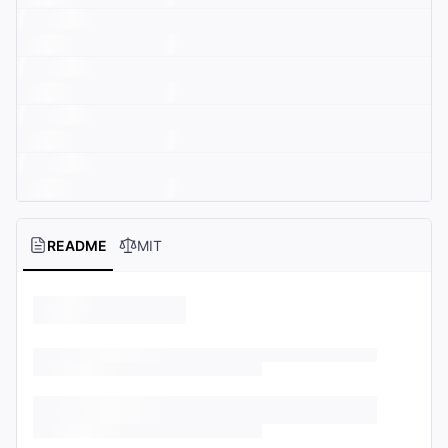
README
MIT